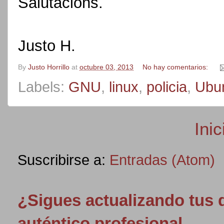
Salutacions.
Justo H.
By
Justo Horrillo
at
octubre 03, 2013
No hay comentarios:
Labels:
GNU
,
linux
,
policia
,
Ubu
Inic
Suscribirse a:
Entradas (Atom)
¿Sigues actualizando tus
auténtico profesional