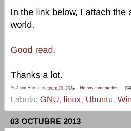
In the link below, I attach the 
world.
Good read.
Thanks a lot.
By
Justo Horrillo
at
enero 26, 2014
No hay comentarios:
Labels:
GNU
,
linux
,
Ubuntu
,
Wi
03 OCTUBRE 2013