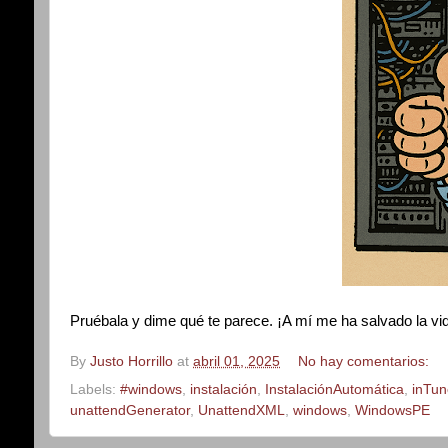
Pruébala y dime qué te parece. ¡A mí me ha salvado la v
By
Justo Horrillo
at
abril 01, 2025
No hay comentarios:
Labels:
#windows
,
instalación
,
InstalaciónAutomática
,
inTun
unattendGenerator
,
UnattendXML
,
windows
,
WindowsPE