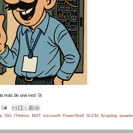
ida más de una vez! 🚀
e
,
ISO
,
ITAdmin
,
MDT
,
microsoft
,
PowerShell
,
SCCM
,
Scripting
,
sysadm