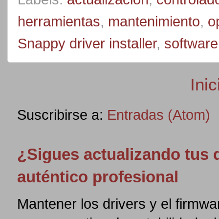
herramientas
,
mantenimiento
,
o
Snappy driver installer
,
software 
Inic
Suscribirse a:
Entradas (Atom)
¿Sigues actualizando tus
auténtico profesional
Mantener los drivers y el firmw