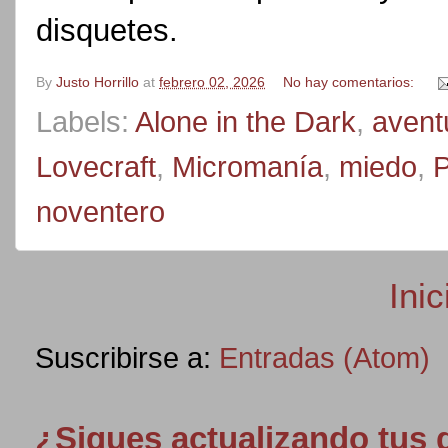
disquetes.
By
Justo Horrillo
at
febrero 02, 2026
No hay comentarios:
Labels:
Alone in the Dark
,
avent
Lovecraft
,
Micromanía
,
miedo
,
P
noventero
Inic
Suscribirse a:
Entradas (Atom)
¿Sigues actualizando tus